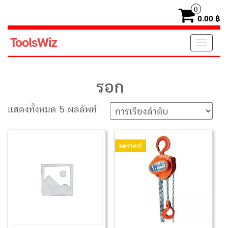
0
0.00 ฿
ToolsWiz
Toggl
navig
รอก
แสดงทั้งหมด 5 ผลลัพท์
ลดราคา!